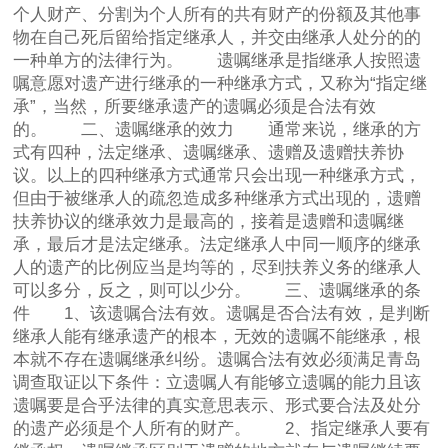
个人财产、分割为个人所有的共有财产的份额及其他事
物在自己死后留给指定继承人，并交由继承人处分的的
一种单方的法律行为。 遗嘱继承是指继承人按照遗
嘱意愿对遗产进行继承的一种继承方式，又称为“指定继
承”，当然，所要继承遗产的遗嘱必须是合法有效
的。 二、遗嘱继承的效力 通常来说，继承的方
式有四种，法定继承、遗嘱继承、遗赠及遗赠扶养协
议。以上的四种继承方式通常只会出现一种继承方式，
但由于被继承人的疏忽造成多种继承方式出现的，遗赠
扶养协议的继承效力是最高的，接着是遗赠和遗嘱继
承，最后才是法定继承。法定继承人中同一顺序的继承
人的遗产的比例应当是均等的，尽到扶养义务的继承人
可以多分，反之，则可以少分。 三、遗嘱继承的条
件 1、该遗嘱合法有效。遗嘱是否合法有效，是判断
继承人能有继承遗产的根本，无效的遗嘱不能继承，根
本就不存在遗嘱继承纠纷。遗嘱合法有效必须满足青岛
调查取证以下条件：立遗嘱人有能够立遗嘱的能力且该
遗嘱要是合乎法律的真实意思表示、形式要合法及处分
的遗产必须是个人所有的财产。 2、指定继承人要有